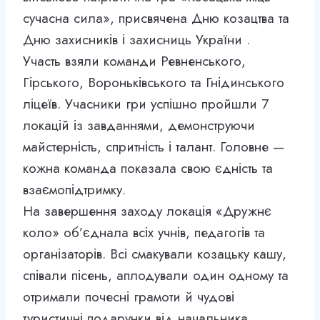
сучасна сила», присвячена Дню козацтва та
Дню захисників і захисниць України .
Участь взяли команди Ревненського,
Гірського, Вороньківського та Гнідинського
ліцеїв. Учасники гри успішно пройшли 7
локацій із завданнями, демонструючи
майстерність, спритність і талант. Головне —
кожна команда показала свою єдність та
взаємопідтримку.
На завершення заходу локація «Дружнє
коло» об’єднала всіх учнів, педагогів та
організаторів. Всі смакували козацьку кашу,
співали пісень, аплодували один одному та
отримали почесні грамоти й чудові
туристичні подарунки від начальника