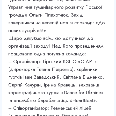
Управління гуманітарного розвитку Гірської
громади Ольги Плахотнюк. Захід
завершився на веселій ноті зі словами: «До
нових зустрічей!»
Щиро дякуємо всім, хто долучився до
організації заходу! Над його проведенням
працювала одна потужна команда:
– Організатор: Гірський КЗПО «СТАРТ»
(директорка Тетяна Петренко), керівники
гуртків Іван Завадський, Світлана Бідненко,
Сергій Качурін, Ірина Кравець, вихованці
хореографічного гуртка «Dance for Ukraine»
та ансамблю барабанщиць «HeartBeat».
– Співорганізатор: Ревненський ліцей
(директорка Валентина Білощицька),