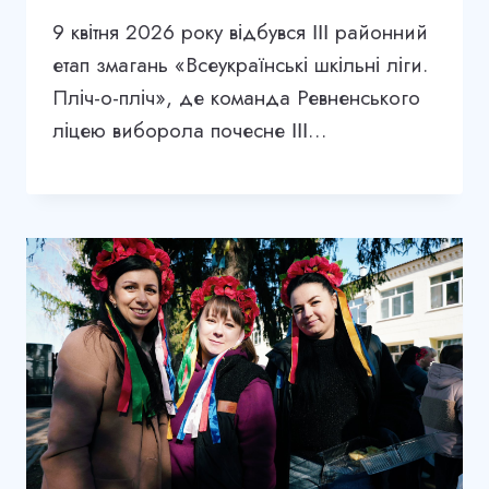
9 квітня 2026 року відбувся ІІІ районний
етап змагань «Всеукраїнські шкільні ліги.
Пліч-о-пліч», де команда Ревненського
ліцею виборола почесне ІІІ…