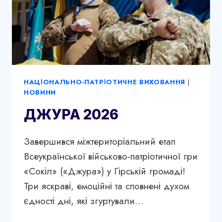
НАЦІОНАЛЬНО-ПАТРІОТИЧНЕ ВИХОВАННЯ
|
НОВИНИ
ДЖУРА 2026
Завершився міжтериторіальний етап
Всеукраїнської військово-патріотичної гри
«Сокіл» («Джура») у Гірській громаді!
Три яскраві, емоційні та сповнені духом
єдності дні, які згуртували…