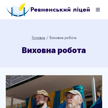
Перейти
Ревненський ліцей
до
вмісту
Головна
/
Виховна робота
Виховна робота