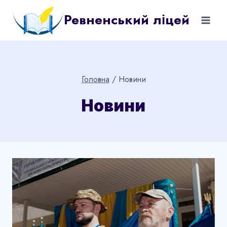
Перейти
Ревненський ліцей
до
вмісту
Головна
/
Новини
Новини