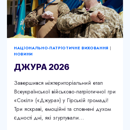
НАЦІОНАЛЬНО-ПАТРІОТИЧНЕ ВИХОВАННЯ
|
НОВИНИ
ДЖУРА 2026
Завершився міжтериторіальний етап
Всеукраїнської військово-патріотичної гри
«Сокіл» («Джура») у Гірській громаді!
Три яскраві, емоційні та сповнені духом
єдності дні, які згуртували…