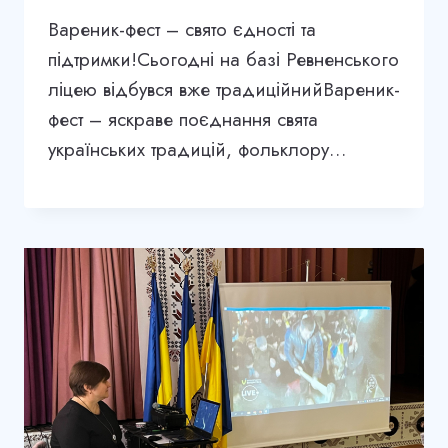
Вареник-фест – свято єдності та
підтримки!Сьогодні на базі Ревненського
ліцею відбувся вже традиційнийВареник-
фест – яскраве поєднання свята
українських традицій, фольклору…