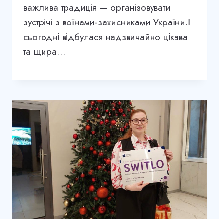
важлива традиція — організовувати
зустрічі з воїнами-захисниками України.І
сьогодні відбулася надзвичайно цікава
та щира…