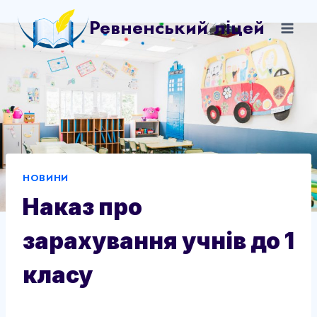
Перейти
Ревненський ліцей
до
вмісту
НОВИНИ
Наказ про
зарахування учнів до 1
класу