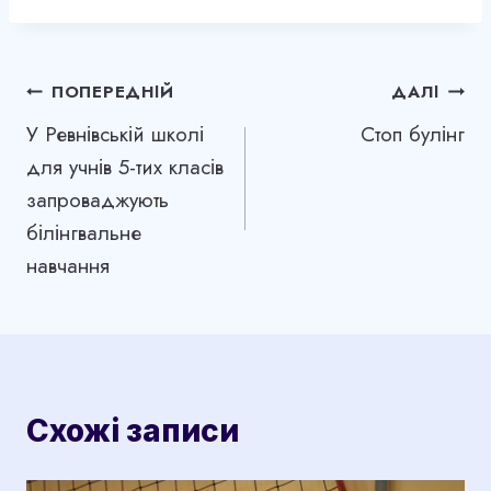
Навігація
ПОПЕРЕДНІЙ
ДАЛІ
У Ревнівській школі
Стоп булінг
записів
для учнів 5-тих класів
запроваджують
білінгвальне
навчання
Схожі записи