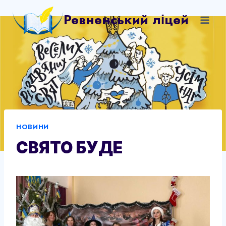
Перейти
Ревненський ліцей
до
вмісту
НОВИНИ
СВЯТО БУДЕ