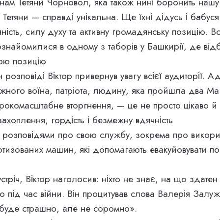
 нам Тетяни Чорновол, яка також нині боронить нашу
і Тетяни — справді унікальна. Ще їхні дідусь і бабу
яність, силу духу та активну громадянську позицію. 
познайомилися в одному з таборів у Башкирії, де від
ою позицію
розповіді Віктор привернув увагу всієї аудиторії. А
важного воїна, патріота, людину, яка пройшла два Ма
рокомасштабне вторгнення, — це не просто цікаво й
ахоплення, гордість і безмежну вдячність
я розповідями про свою службу, зокрема про викор
отизованих машин, які допомагають евакуйовувати по
тріч, Віктор наголосив: ніхто не знає, на що здатен
о під час війни. Він процитував слова Валерія Залуж
буде страшно, але не соромно».