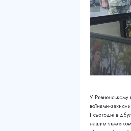
У Ревненському 
воїнами-захисни
І сьогодні відбу
нашим земляком