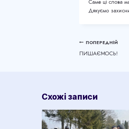
Саме ці слова м
Дякуємо захисник
Навігація
ПОПЕРЕДНІЙ
ПИШАЄМОСЬ!
записів
Схожі записи