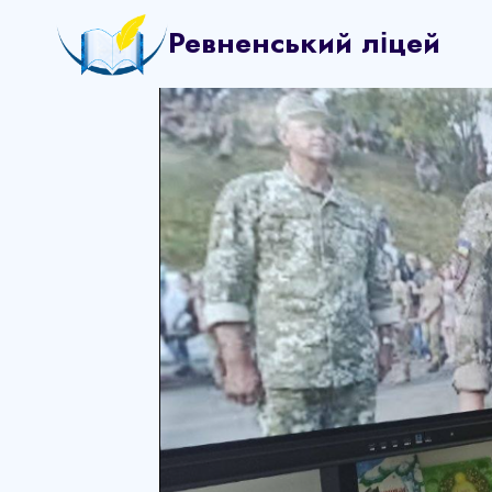
Перейти
Ревненський ліцей
до
вмісту