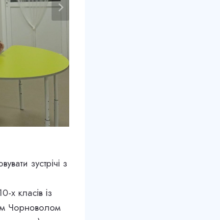
увати зустрічі з
0-х класів із
ом Чорноволом