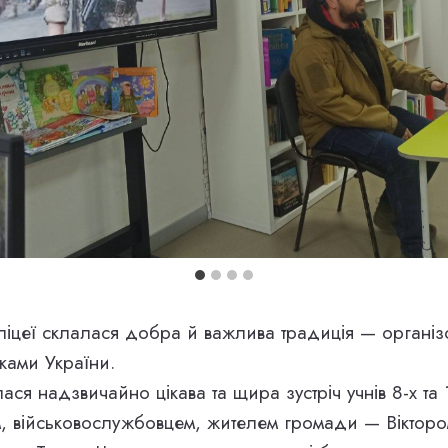
ліцеї склалася добра й важлива традиція — організов
ками України.
лася надзвичайно цікава та щира зустріч учнів 8-х та 1
, військовослужбовцем, жителем громади — Віктор