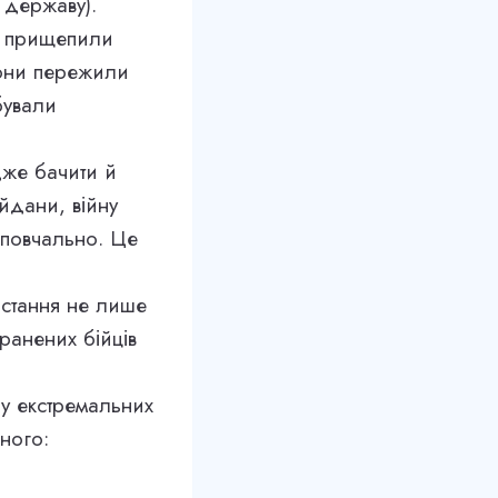
 державу).
ся прищепили
Вони пережили
бували
дже бачити й
йдани, війну
 повчально. Це
истання не лише
ранених бійців
 у екстремальних
ного: