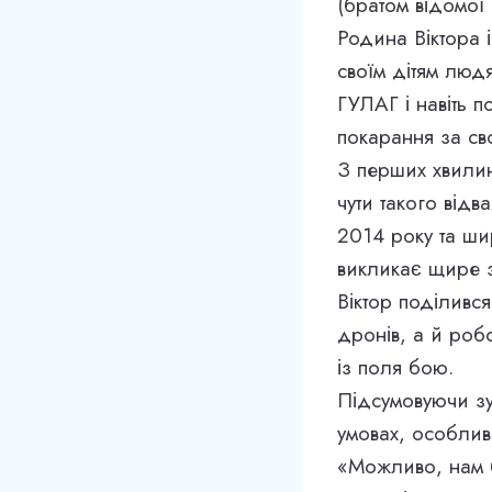
(братом відомої
Родина Віктора 
своїм дітям люд
ГУЛАГ і навіть 
покарання за св
З перших хвилин 
чути такого від
2014 року та ши
викликає щире з
Віктор поділивс
дронів, а й роб
із поля бою.
Підсумовуючи зус
умовах, особлив
«Можливо, нам 