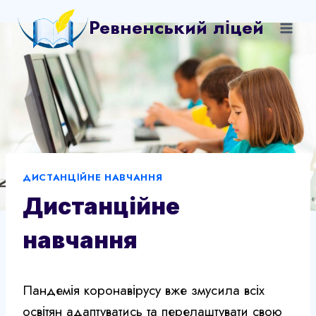
Перейти
Ревненський ліцей
до
вмісту
ДИСТАНЦІЙНЕ НАВЧАННЯ
Дистанційне
навчання
Пандемія коронавірусу вже змусила всіх
освітян адаптуватись та перелаштувати свою