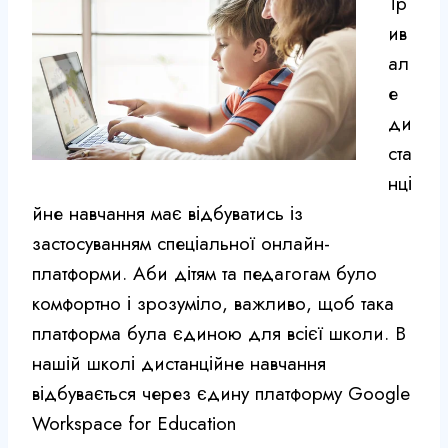
Тр
ив
ал
е
ди
ста
нці
йне навчання має відбуватись із
застосуванням спеціальної онлайн-
платформи. Аби дітям та педагогам було
комфортно і зрозуміло, важливо, щоб така
платформа була єдиною для всієї школи. В
нашій школі дистанційне навчання
відбувається через єдину платформу Google
Workspace for Education